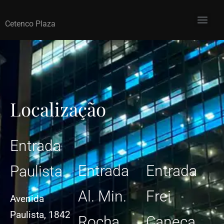
Cetenco Plaza
Localização
Entrada
Entrada
Entrada
Paulista
Al. Min.
Frei
Avenida
Paulista, 1842
Rocha
Caneca