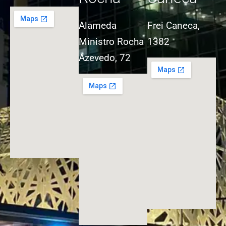
Alameda
Frei Caneca,
Ministro Rocha
1382
Azevedo, 72