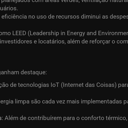
 planejados com áreas verdes, ventilação natur
uários.
A eficiência no uso de recursos diminui as desp
como LEED (Leadership in Energy and Environmen
nvestidores e locatários, além de reforçar o c
 ganham destaque:
ação de tecnologias IoT (Internet das Coisas) par
nergia limpa são cada vez mais implementadas p
s
: Além de contribuírem para o conforto térmic