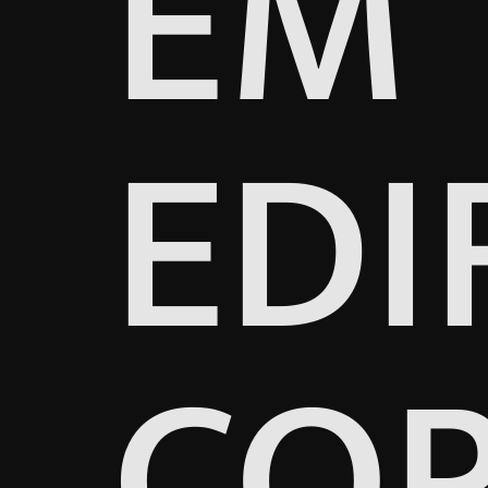
EM
EDI
COR