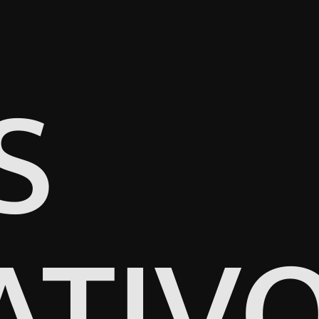
S
ATIV